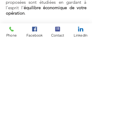
proposées sont étudiées en gardant à
l'esprit l’
équilibre économique de votre
opération
.
Presentation detaillée
Phone
Facebook
Contact
LinkedIn
Réactivité
Nos moyens humains
permettent de réaliser vos
études en adéquation avec vos
délais
Retrouvez nos différentes pages thématiques