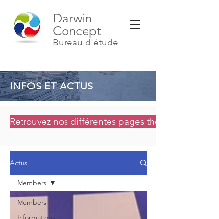
Darwin
Concept
Bureau d'étude
INFOS ET ACTUS
Retrouvez nos différentes pages thématiques
Actus
Members
Members
Informations