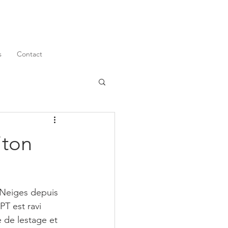
s
Contact
iton
 Neiges depuis 
 est ravi 
 de lestage et 