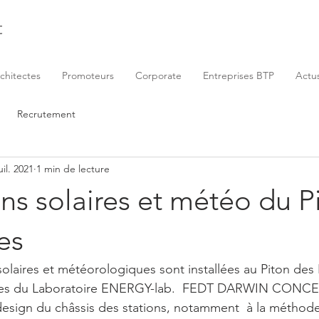
t
chitectes
Promoteurs
Corporate
Entreprises BTP
Actu
Recrutement
uil. 2021
1 min de lecture
ons solaires et météo du P
es
 solaires et météorologiques sont installées au Piton des
ipes du Laboratoire ENERGY-lab.  FEDT DARWIN CONCEPT
 design du châssis des stations, notamment  à la méthode