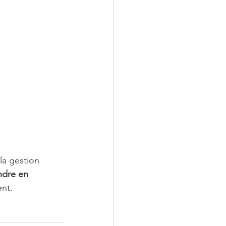
 la gestion 
ndre en 
ent.