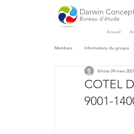
Darwin Concep
Bureau d'étude
Accueil
Ar
Members
Informations du groupe
lithote
24 mars 202
COTEL D
9001-140