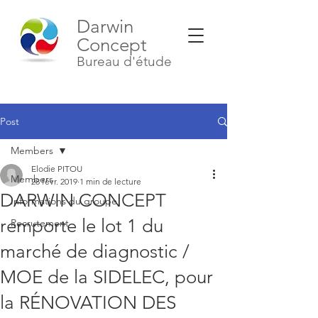
Darwin
Concept
Bureau d'étude
Post
Members
Elodie PITOU
Members
28 févr. 2019
1 min de lecture
DARWIN CONCEPT
Informations du groupe
remporte le lot 1 du
Recrutement
marché de diagnostic /
MOE de la SIDELEC, pour
la RÉNOVATION DES